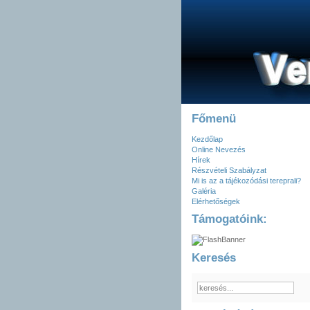
Főmenü
Kezdőlap
Online Nevezés
Hírek
Részvételi Szabályzat
Mi is az a tájékozódási tereprali?
Galéria
Elérhetőségek
Támogatóink:
Keresés