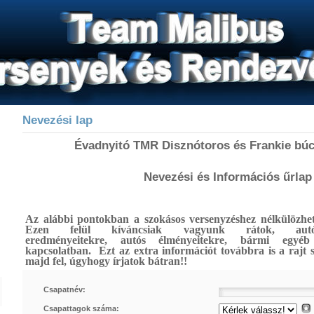
Nevezési lap
Évadnyitó TMR Disznótoros és Frankie búc
Nevezési és Információs űrlap
Az alábbi pontokban a szokásos versenyzéshez nélkülözhe
Ezen felül kíváncsiak vagyunk rátok, autót
eredményeitekre, autós élményeitekre, bármi egyéb
kapcsolatban.
Ezt az extra információt továbbra is a rajt 
majd fel, úgyhogy írjatok bátran!!
Csapatnév:
Csapattagok száma: