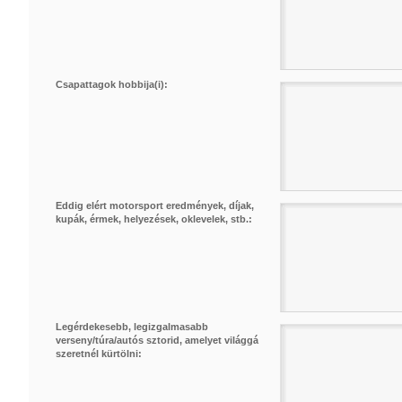
Csapattagok hobbija(i):
Eddig elért motorsport eredmények, díjak,
kupák, érmek, helyezések, oklevelek, stb.:
Legérdekesebb, legizgalmasabb
verseny/túra/autós sztorid, amelyet világgá
szeretnél kürtölni: