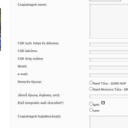
Csapattagok nevei:
CSK szül. helye és dátuma:
CSK lakcíme:
CSK Szig száma:
Mobil:
e-mail:
Nevezés típusa:
Hard Túra - 11000 HUF
Hard Motoros Túra - 5
Jármű típusa, évjárata, cm3:
Első terepralin való részvétel?:
igen
nem
Csapattagok foglalkozása(i):