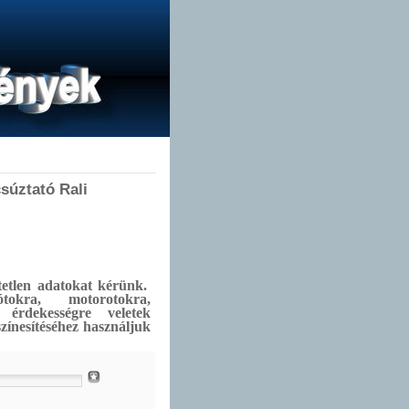
súztató Rali
tetlen adatokat kérünk.
okra, motorotokra,
 érdekességre veletek
színesítéséhez használjuk